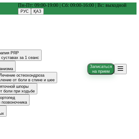
Пн-Пт: 09:00-19:00 | Сб: 09:00-16:00 | Вс: выходной
РУС
ҚАЗ
рапия PRP
 суставах за 1 сеанс
Записаться
ганизма
на прием
Лечение остеохондроза
ление от боли в спине и шее
пяточной шпоры
т боли при ходьбе
-ортопед
и позвоночника
ых