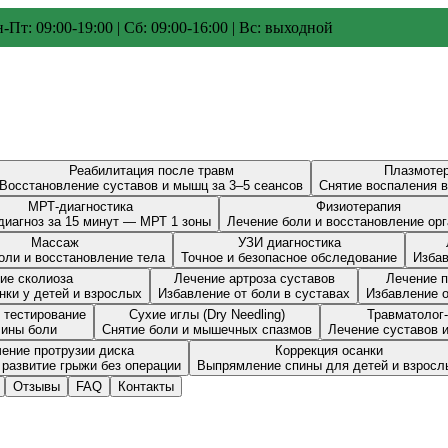
-Пт: 09:00-19:00 | Сб: 09:00-16:00 | Вс: выходной
Реабилитация после травм
Плазмоте
Восстановление суставов и мышц за 3–5 сеансов
Снятие воспаления в
МРТ-диагностика
Физиотерапия
диагноз за 15 минут — МРТ 1 зоны
Лечение боли и восстановление ор
Массаж
УЗИ диагностика
оли и восстановление тела
Точное и безопасное обследование
Избав
ие сколиоза
Лечение артроза суставов
Лечение 
нки у детей и взрослых
Избавление от боли в суставах
Избавление о
 тестирование
Сухие иглы (Dry Needling)
Травматолог
чины боли
Снятие боли и мышечных спазмов
Лечение суставов 
ение протрузии диска
Коррекция осанки
развитие грыжи без операции
Выпрямление спины для детей и взросл
Отзывы
FAQ
Контакты