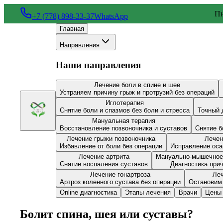
Пн
+7 (778) 898-33-37
WhatsApp
Главная
Направления
Наши направления
Лечение боли в спине и шее
Устраняем причину грыж и протрузий без операций
Иглотерапия
Снятие боли и спазмов без боли и стресса
Точный 
Мануальная терапия
Восстановление позвоночника и суставов
Снятие б
Лечение грыжи позвоночника
Лечен
Избавление от боли без операции
Исправление оса
Лечение артрита
Мануально-мышечное
Снятие воспаления суставов
Диагностика при
Лечение гонартроза
Леч
Артроз коленного сустава без операции
Остановим 
Online диагностика
Этапы лечения
Врачи
Цены
Болит спина, шея или суставы?