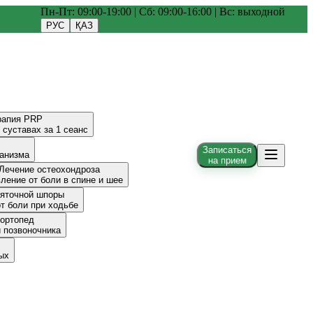
Пн-Пт: 09:00-19:00 | Сб: 09:00-16:00 | Вс: выходной
РУС
ҚАЗ
рапия PRP
 суставах за 1 сеанс
Записаться
ганизма
на прием
Лечение остеохондроза
ление от боли в спине и шее
пяточной шпоры
т боли при ходьбе
-ортопед
и позвоночника
ых