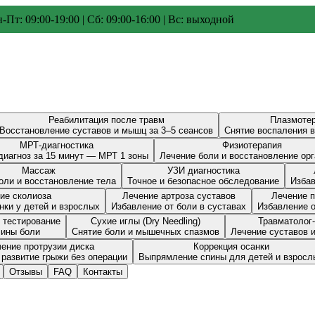
-Пт: 09:00-19:00 | Сб: 09:00-16:00 | Вс: выходной
Реабилитация после травм
Плазмоте
Восстановление суставов и мышц за 3–5 сеансов
Снятие воспаления в
МРТ-диагностика
Физиотерапия
диагноз за 15 минут — МРТ 1 зоны
Лечение боли и восстановление ор
Массаж
УЗИ диагностика
оли и восстановление тела
Точное и безопасное обследование
Избав
ие сколиоза
Лечение артроза суставов
Лечение 
нки у детей и взрослых
Избавление от боли в суставах
Избавление о
 тестирование
Сухие иглы (Dry Needling)
Травматолог
чины боли
Снятие боли и мышечных спазмов
Лечение суставов 
ение протрузии диска
Коррекция осанки
развитие грыжи без операции
Выпрямление спины для детей и взросл
Отзывы
FAQ
Контакты