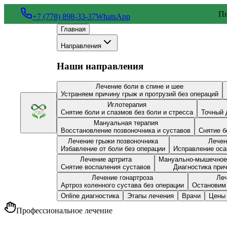
Пн
+7 (778) 898-33-37
WhatsApp
Главная
Направления
Наши направления
Лечение боли в спине и шее
Устраняем причину грыж и протрузий без операций
Иглотерапия
Снятие боли и спазмов без боли и стресса
Точный 
Мануальная терапия
Восстановление позвоночника и суставов
Снятие б
Лечение грыжи позвоночника
Лечен
Избавление от боли без операции
Исправление оса
Лечение артрита
Мануально-мышечное
Снятие воспаления суставов
Диагностика при
Лечение гонартроза
Леч
Артроз коленного сустава без операции
Остановим 
Online диагностика
Этапы лечения
Врачи
Цены
Профессиональное лечение