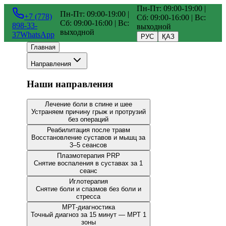
Пн-Пт: 09:00-19:00 |
Пн-Пт: 09:00-19:00 |
+7 (778)
Сб: 09:00-16:00 | Вс:
Сб: 09:00-16:00 | Вс:
898-33-
выходной
выходной
37
WhatsApp
РУС
ҚАЗ
Главная
Направления
Наши направления
Лечение боли в спине и шее
Устраняем причину грыж и протрузий
без операций
Реабилитация после травм
Восстановление суставов и мышц за
3–5 сеансов
Плазмотерапия PRP
Снятие воспаления в суставах за 1
сеанс
Иглотерапия
Снятие боли и спазмов без боли и
стресса
МРТ-диагностика
Точный диагноз за 15 минут — МРТ 1
зоны