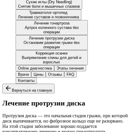
Сухие иглы (Dry Needling)
Снятие боли и мышечных спазмов
Травматолог-ортопед
Лечение суставов и позвоночника
Лечение гонартроза
Артроз коленного сустава без
операции
Лечение протрузии диска
Остановим развитие грыжи без
операции
Коррекция осанки
Выпрямление спины для детей и
взрослых
Online диагностика
Этапы лечения
Врачи
Цены
Отзывы
FAQ
Контакты
Вернуться на главную
Лечение протрузии диска
Протрузия диска — это начальная стадия грыжи, при которой
диск выпячивается, но фиброзное кольцо еще не разорвано.
На этой стадии заболевание хорошо поддается
консервативному лечению и можно предотвратить