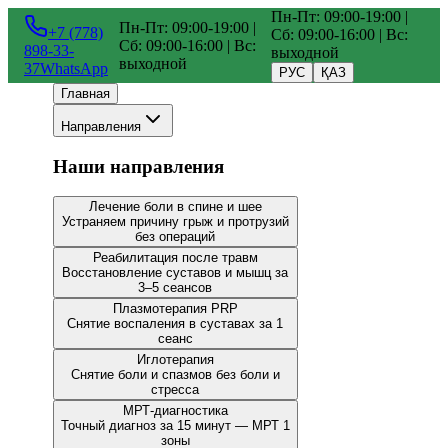
Пн-Пт: 09:00-19:00 |
Пн-Пт: 09:00-19:00 |
+7 (778)
Сб: 09:00-16:00 | Вс:
Сб: 09:00-16:00 | Вс:
898-33-
выходной
выходной
37
WhatsApp
РУС
ҚАЗ
Главная
Направления
Наши направления
Лечение боли в спине и шее
Устраняем причину грыж и протрузий
без операций
Реабилитация после травм
Восстановление суставов и мышц за
3–5 сеансов
Плазмотерапия PRP
Снятие воспаления в суставах за 1
сеанс
Иглотерапия
Снятие боли и спазмов без боли и
стресса
МРТ-диагностика
Точный диагноз за 15 минут — МРТ 1
зоны