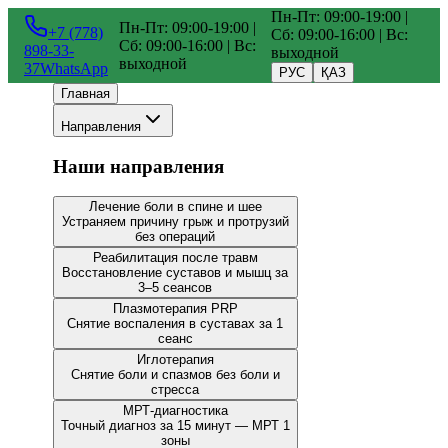
Пн-Пт: 09:00-19:00 |
Пн-Пт: 09:00-19:00 |
+7 (778)
Сб: 09:00-16:00 | Вс:
Сб: 09:00-16:00 | Вс:
898-33-
выходной
выходной
37
WhatsApp
РУС
ҚАЗ
Главная
Направления
Наши направления
Лечение боли в спине и шее
Устраняем причину грыж и протрузий
без операций
Реабилитация после травм
Восстановление суставов и мышц за
3–5 сеансов
Плазмотерапия PRP
Снятие воспаления в суставах за 1
сеанс
Иглотерапия
Снятие боли и спазмов без боли и
стресса
МРТ-диагностика
Точный диагноз за 15 минут — МРТ 1
зоны